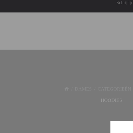
Schrijf 
/
DAMES
/
CATEGORIEËN
HOODIES