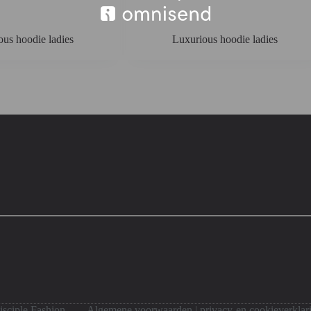
us hoodie ladies
Luxurious hoodie ladies
Disciple Fashion
Algemene voorwaarden
|
privacy-en cookieverklar