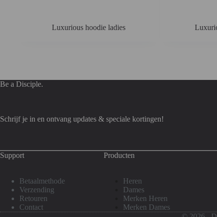
Luxurious hoodie ladies
Luxurio
Be a Disciple.
Schrijf je in en ontvang updates & speciale kortingen!
Support
Producten
Betaalmethode
Heren
Verzending
Dames
Retouren
Merken Heren
Contact
Merken Dames
© 2026 - 