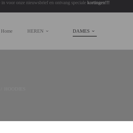
je in voor onze nieuwsbrief en ontvang speciale
kortingen!!!
Home
HEREN
DAMES
/
HOODIES